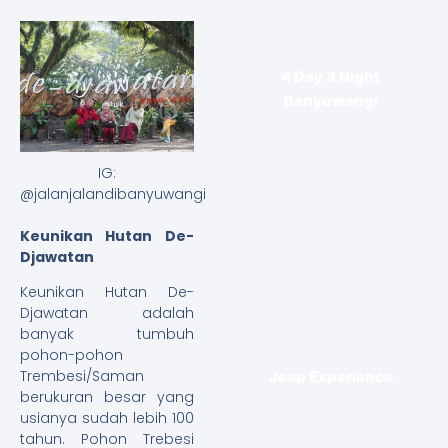
4 Day 3 Night
Banyuwangi
IG:
@jalanjalandibanyuwangi
Keunikan Hutan De-
Djawatan
Keunikan Hutan De-
Djawatan adalah
banyak tumbuh
pohon-pohon
Trembesi/Saman
Jeep Experience
berukuran besar yang
usianya sudah lebih 100
tahun. Pohon Trebesi