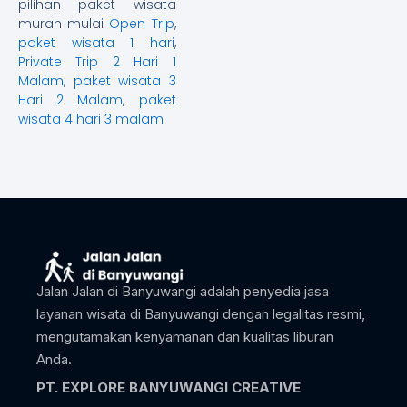
pilihan paket wisata
murah mulai
Open Trip
,
paket wisata 1 hari
,
Private Trip 2 Hari 1
Malam
,
paket wisata 3
Hari 2 Malam
,
paket
wisata 4 hari 3 malam
Jalan Jalan di Banyuwangi adalah penyedia jasa
layanan wisata di Banyuwangi dengan legalitas resmi,
mengutamakan kenyamanan dan kualitas liburan
Anda.
PT. EXPLORE BANYUWANGI CREATIVE