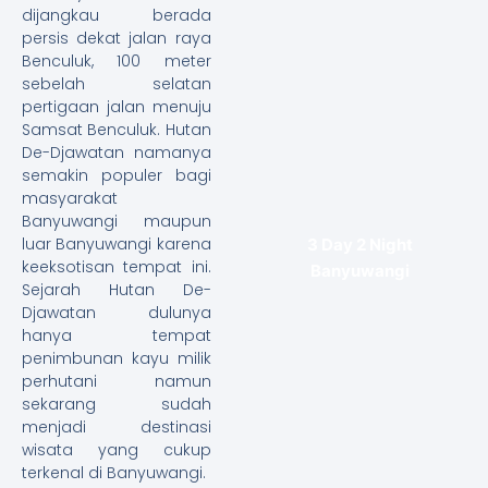
dijangkau berada
persis dekat jalan raya
Benculuk, 100 meter
sebelah selatan
pertigaan jalan menuju
Samsat Benculuk. Hutan
De-Djawatan namanya
semakin populer bagi
masyarakat
Banyuwangi maupun
luar Banyuwangi karena
3 Day 2 Night
keeksotisan tempat ini.
Banyuwangi
Sejarah Hutan De-
Djawatan dulunya
hanya tempat
penimbunan kayu milik
perhutani namun
sekarang sudah
menjadi destinasi
wisata yang cukup
terkenal di Banyuwangi.