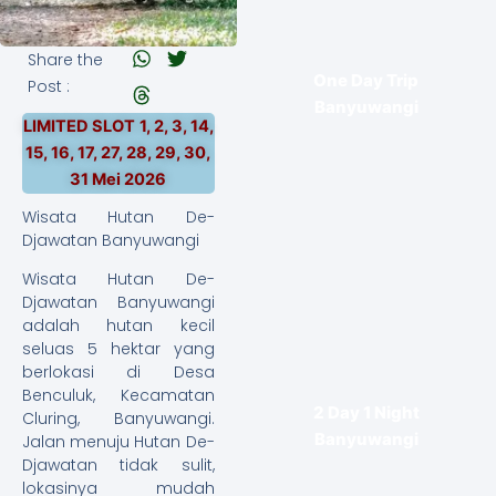
Share the
One Day Trip
Post :
Banyuwangi
LIMITED SLOT
1, 2, 3, 14,
15, 16, 17, 27, 28, 29, 30,
31 Mei 2026
Wisata Hutan De-
Djawatan Banyuwangi
Wisata Hutan De-
Djawatan Banyuwangi
adalah hutan kecil
seluas 5 hektar yang
berlokasi di Desa
Benculuk, Kecamatan
2 Day 1 Night
Cluring, Banyuwangi.
Banyuwangi
Jalan menuju Hutan De-
Djawatan tidak sulit,
lokasinya mudah