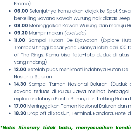
Bromo)
06.00
Selanjutnya kamu akan diajak ke Spot Sa
berkeliling Savana Kawah Wurung naik diatas Jee
08.00
Meninggalkan Kawah Wurung dan menuju H
09.30
Mampir makan
(exclude)
11.00
Sampai Hutan De-Djawatan (Explore Hu
Trembesi tinggi besar yang usianya lebih dari 100 t
of The Rings. Kamu bisa foto-foto duduk di at
yang rindang)
12.00
Setelah puas menikmati indahnya Hutan De-
Nasional Baluran
14.30
Sampai Taman Nasional Baluran (Duduk d
savana terluas di Pulau Jawa melihat berbagai 
explore indahnya Pantai Bama, dan trekking Hutan
17.00
Meninggalkan Taman Nasional Baluran dan 
18.30
Drop off di Stasiun, Terminal, Bandara, Hotel 
*Note: Itinerary tidak baku, menyesuaikan kon