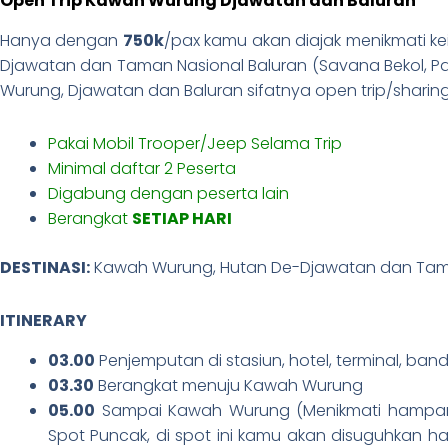
Open Trip Kawah Wurung Djawatan dan Baluran
Hanya dengan
750k
/pax kamu akan diajak menikmati k
Djawatan dan Taman Nasional Baluran (Savana Bekol, P
Wurung, Djawatan dan Baluran sifatnya open trip/sharin
Pakai Mobil Trooper/Jeep Selama Trip
Minimal daftar 2 Peserta
Digabung dengan peserta lain
Berangkat
SETIAP HARI
DESTINASI:
Kawah Wurung, Hutan De-Djawatan dan Tama
ITINERARY
03.00
Penjemputan di stasiun, hotel, terminal, ban
03.30
Berangkat menuju Kawah Wurung
05.00
Sampai Kawah Wurung (Menikmati hampara
Spot Puncak, di spot ini kamu akan disuguhkan ha