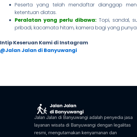
Peserta yang telah mendaftar dianggap men
ketentuan diatas.
Peralatan yang perlu dibawa:
Topi, sandal, s
pribadi, kacamata hitam, kamera bagi yang punya
Intip Keseruan Kami di Instagram
@Jalan Jalan di Banyuwangi
Jalan Jalan di Banyuwangi adalah penyedia jasa
layanan wisata di Banyuwangi dengan legalitas
resmi, mengutamakan kenyamanan dan