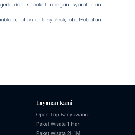
gerti dan sepakat dengan syarat dan
unblock, lotion anti nyamuk, obat-obatan
.
Layanan Kami
Open Trip Banyuwangi
Paket Wisata 1 Hari
Paket Wisata 2H1M