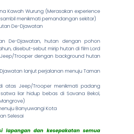
vana Kawah Wurung (Merasakan experience
p sambil menikmati pemandangan sekitar)
utan De-Djawatan
tan De-Djawatan, hutan dengan pohon
ahun, disebut-sebut mirip hutan di film Lord
Je
as Jeep/Trooper dengan background hutan
Djawatan lanjut perjalanan menuju Taman
i atas Jeep/Trooper menikmati padang
satwa liar hidup bebas di Savana Bekol,
 Mangrove)
menuju Banyuwangi Kota
dan Selesai
disi lapangan dan kesepakatan semua