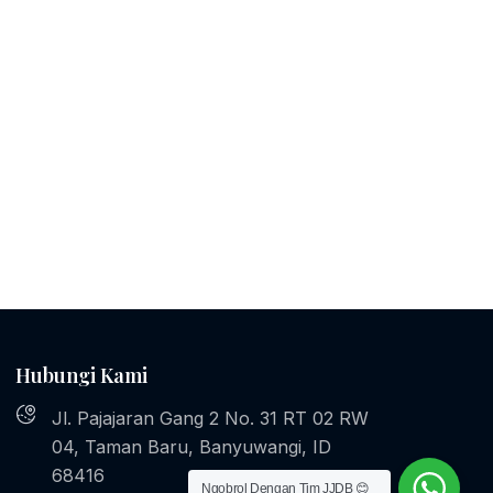
Hubungi Kami
Jl. Pajajaran Gang 2 No. 31 RT 02 RW
04, Taman Baru, Banyuwangi, ID
68416
Ngobrol Dengan Tim JJDB 😊