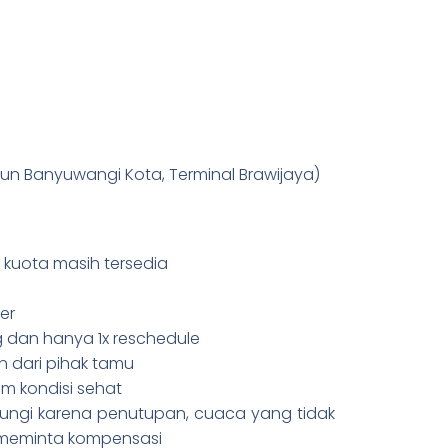
iun Banyuwangi Kota, Terminal Brawijaya)
 kuota masih tersedia
er
 dan hanya 1x reschedule
an dari pihak tamu
m kondisi sehat
njungi karena penutupan, cuaca yang tidak
k meminta kompensasi