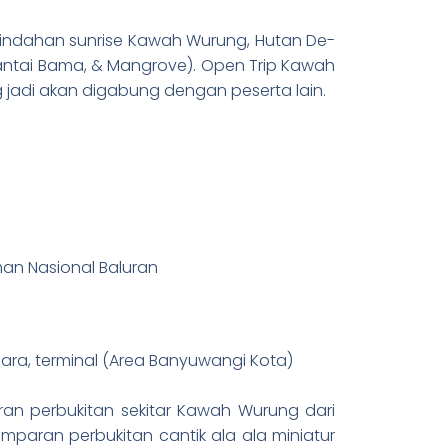
eindahan sunrise Kawah Wurung, Hutan De-
antai Bama, & Mangrove). Open Trip Kawah
g jadi akan digabung dengan peserta lain.
3 Day 
n Nasional Baluran
4 Day 
dara, terminal (Area Banyuwangi Kota)
n perbukitan sekitar Kawah Wurung dari
mparan perbukitan cantik ala ala miniatur