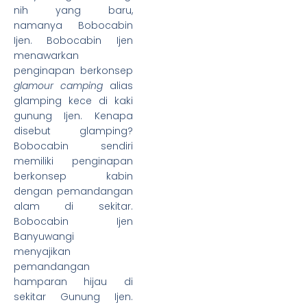
nih yang baru,
namanya Bobocabin
Ijen. Bobocabin Ijen
menawarkan
penginapan berkonsep
glamour camping
alias
glamping kece di kaki
gunung Ijen. Kenapa
disebut glamping?
Bobocabin sendiri
3 Day 2 Night
memiliki penginapan
Banyuwangi
berkonsep kabin
dengan pemandangan
alam di sekitar.
Bobocabin Ijen
Banyuwangi
menyajikan
pemandangan
hamparan hijau di
sekitar Gunung Ijen.