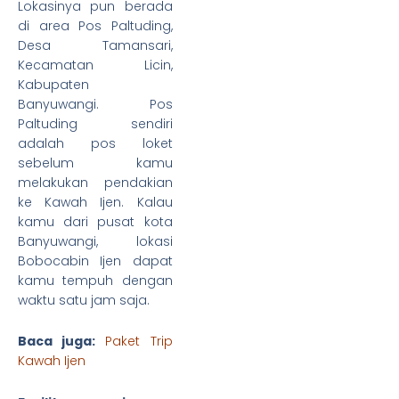
Lokasinya pun berada
di area Pos Paltuding,
Desa Tamansari,
4 Day 3 Night
Kecamatan Licin,
Kabupaten
Banyuwangi
Banyuwangi. Pos
Paltuding sendiri
adalah pos loket
sebelum kamu
melakukan pendakian
ke Kawah Ijen. Kalau
kamu dari pusat kota
Banyuwangi, lokasi
Bobocabin Ijen dapat
kamu tempuh dengan
waktu satu jam saja.
Jeep Experience
Baca juga:
Paket Trip
Kawah Ijen